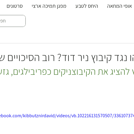
אופי המחאה
היחס לטבע
מפגן תמיכה ארצי
סרטונים
האסי בניר דוד
גד קיבוץ ניר דוד? רוב הסיכויים שז
להציג את הקיבוצניקים כפריבילגים, גזע
ebook.com/kibbutznirdavid/videos/vb.102216131570507/33610737