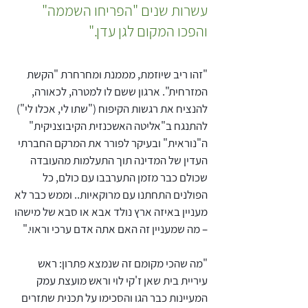
עשרות שנים "הפריחו השממה" 
והפכו המקום לגן עדן."
"זהו ריב שיוזמת, מממנת ומחרחרת "הקשת 
המזרחית". ארגון ששם לו למטרה, לכאורה, 
להנציח את רגשות הקיפוח ("שתו לי, אכלו לי") 
להתנגח ב"אליטה האשכנזית הקיבוצניקית" 
ה"נוראית" ובעיקר לפורר את המרקם החברתי 
העדין של המדינה תוך התעלמות מהעובדה 
שכולם כבר מזמן התערבבו עם כולם, כל 
הפולנים התחתנו עם מרוקאיות.. וממש כבר לא 
מעניין באיזה ארץ נולד אבא או סבא של מישהו 
– מה שמעניין זה האם אתה אדם ערכי וראוי."
"מה שהכי מקומם זה שנמצא פתרון: ראש 
עיריית בית שאן ז'קי לוי וראש מועצת עמק 
המעיינות כבר הגו והסכימו על תכנית שתזרים 