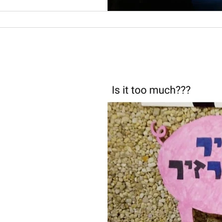
מחושבת.
גפון: "תושבי ניר דוד! אתם
נה עם שלטים בצורת חזירים.