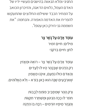
החגיגי ומלא הגאווה בהישגים מעשיי ידיו של 
האדם העמל, נלווים הדאגה, והזיכרון הכואב 
על המחיר הכבד ששילמו החלוצים שהתעקשו 
להפריח את האדמה האפורה. והנחמה: "את 
השממה גני הירק כאן עטפו". 
עוֹמֵד אָדָם עַל גֶשֶׁר צָר
מילים: חיים זמיר
לחן: חיים ברקני
עוֹמֵד אָדָם עַל גֶשֶׁר צָר – רוֹאֶה וּמַאֲזִין
רַק הַדָגִים שֶׁבַּנָהָר הָיוּ לוֹ לְעֵדִים
וְהָאָדם כּוּלוֹ נִפְעַם, אֵינֶנו מַאֲמִין 
שֶׁאַרְבָּעִים שָׁנָה הוּא כָּאן בּוֹרֵא – וְלא הָאֱלוֹהִים. 
וְרַק הָהָר שֶׁמִסָּבִיב פוֹתֵחַ לְבָבוֹת 
חוֹזֵר לו כָּכָה הַנִיגוּן וּמְשַׁחְרֵר תִקְווֹת 
וְהַנָהָר מֵימָיו זוֹרְמִים – רַבָּה בּוֹ הַדָּגָה 