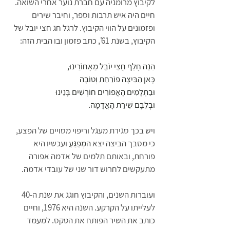
לקיבוץ מרומניה עם חברת נוער אחרי השואה. 
חיים היה איש תרבות וספר, וחיבר שירים 
ופזמונים על הווי הקיבוץ. לרגל חג חצי יובל של 
הקיבוץ, בשנת 61', כתב פזמון ובו הבית הזה:
הִנֵה חָלַף חֲצִי יוֹבֵל מֵאָחוֹרֵינוּ,
כָּאן הַבִּיצָה פוֹרַחַת וְטוֹבָה 
וּבַתְלָמִים הָאֲפוֹרִים חוֹרְשִׁים בָּנֵינוּ
וּבְלִבָּם שִׁירַת הָאֲדָמָה.
ויש בכך סגירת מעגל וריפוי מסויים של הפצע, 
כי מסבך הביצה יצא 
המְפַגֵּעַ 
ועכשיו היא 
פורחת, ובאותם תלמים של אדמה אפורה 
מתעקשים לחרוש דור שני של עובדי אדמה.
ועוברות השנים, והקיבוץ חוגג את שנת ה-40 
לעלייתו על הקרקע. השנה היא 1976, וחיים 
כותב את השיר הפותח את הטקס. למעמד 