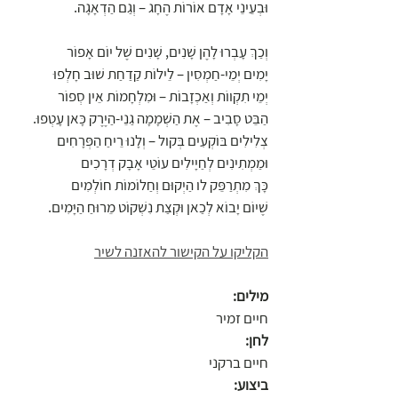
וּבְעֵינֵי אָדָם אוֹרוֹת הֶחָג – וְגַם הַדְאָגָה.
וְכַךְ עָבְרוּ לָהֶן שָׁנִים, שָׁנִים שֶׁל יוֹם אָפוֹר
יָמִים יְמֵי-חַמְסִין – לֵילוֹת קַדַחַת שׁוּב חָלְפוּ 
יְמֵי תִקְווֹת וְאַכְזָבוֹת – וּמִלְחָמוֹת אֵין סְפוֹר 
הַבֵּט סָבִיב – אֶת הַשְׁמָמָה גַנֵי-הַיֶרֶק כָּאן עָטְפוּ. 
צְלִילִים בּוֹקְעִים בְּקול – וְלָנוּ רֵיחַ הַפְּרָחִים
וּמַמְתִינִים לְחַיָילִים עוֹטֵי אָבָק דְרָכִים
כָּךְ מִתְרַפֵּק לו הַיְקוּם וְחַלוֹמוֹת חוֹלְמִים
שֶׁיוֹם יָבוֹא לְכַאן וּקְצַת נִשְׁקוֹט מֵרוּחַ הַיָּמִים.
הקליקו על הקישור להאזנה לשיר
מילים:
חיים זמיר
לחן:
חיים ברקני
ביצוע: