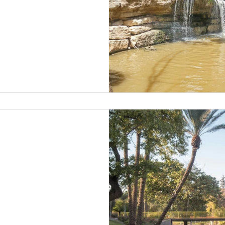
י העובר
ת טבע, ולרשות
כות
ים אין בו כל סמכות.
 מייבוש הביצות והמלחמה