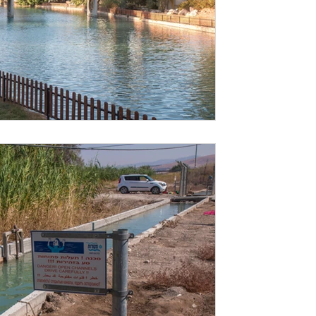
במלריה. מנכ״ל...
זמן קריאה 1 דקות
למה משמשים מי נחל האס
מקיבוץ ניר דוד?
מי האסי לא משמשים את בריכות הדגים של ק
להשקיית תמרים במשקי עמק בית שאן ולגידול
המשלמים...