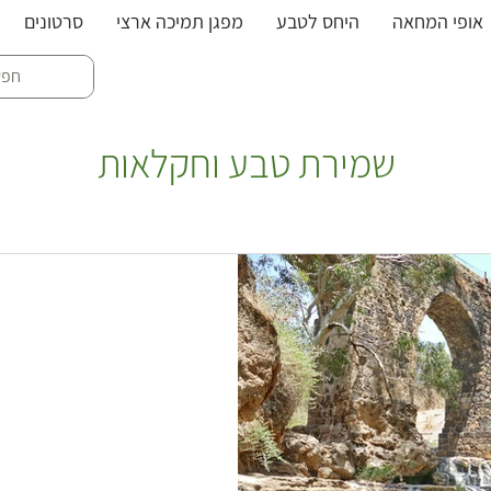
אופי המחאה
היחס לטבע
מפגן תמיכה ארצי
סרטונים
האסי בניר דוד
שמירת טבע וחקלאות
נחל חרוד?
ת שפכים תעשייתים ממספר
ע״י כמה ישובים באזור. מי