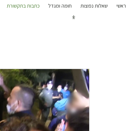
ראשי
שאלות נפוצות
חומה ומגדל
כתבות בתקשורת
כל העובדות על מאבק נחל 
זמן קריאה 1 דקות
פורסם ב-ynet: הקר
דוד התלונן במשטרה על פר
לשטחו
״פעם נוספת הוכח כי נחל האסי לא מעניין א