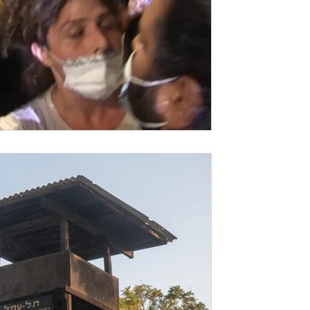
מפגינים...
זמן קריאה 1 דקות
הארץ: למה להרוס את ניר 
״הקיבוצים, כמו המושבים, התיישבו על אדמו
מלריה וכנופיות פורעים. הם הפריחו את השממ
לפני קום...