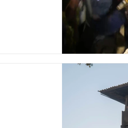
ולשבש את שגרת חייהם של ילדי וחברי הקיבוץ תוך הפעלת כוח.״ "כ-30
דוד?
ת טרשים או ביצות מוכות
ה ויצרו והגנו על היישוב