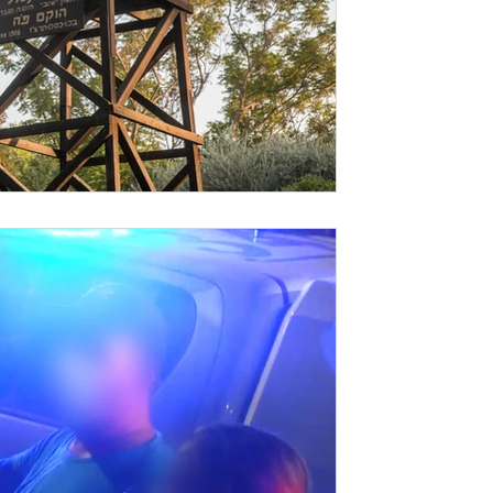
זמן קריאה 1 דקות
פורסם ב- ynet: המ
"מפגינים פרצו לקיבוץ, זה 
״בריאיון לאולפן ynet סיפרו ה
קיבוץ ניר דוד: "מהלכים עלינו אימים, משבשי
לפשרות"....